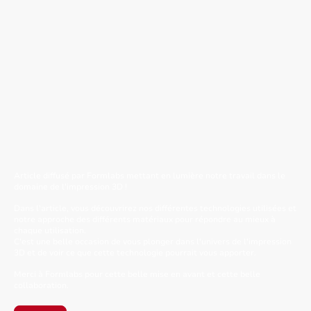
On parle de Nous !
Article Formlabs / Be Prod 3D
Article diffusé par Formlabs mettant en lumière notre travail dans le
domaine de l'impression 3D !
Dans l'article, vous découvrirez nos différentes technologies utilisées et
notre approche des différents matériaux pour répondre au mieux à
chaque utilisation.
C'est une belle occasion de vous plonger dans l'univers de l'impression
3D et de voir ce que cette technologie pourrait vous apporter.
Merci à Formlabs pour cette belle mise en avant et cette belle
collaboration.