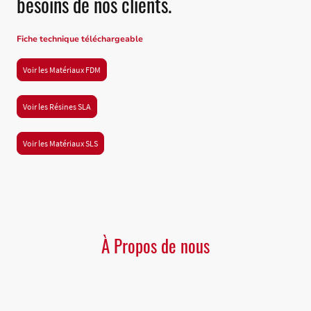
besoins de nos clients.
Fiche technique téléchargeable
Voir les Matériaux FDM
Voir les Résines SLA
Voir les Matériaux SLS
À Propos de nous
Chez BE PROD 3D, nous sommes passionnés par l'impression 3D et ses
applications innovantes.
Fort en expérience de plus de 20 ans dans le domaine de l'ingénierie en