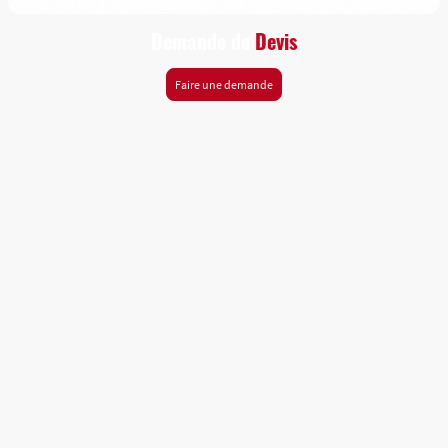
Demande de
Devis
Faire une demande
Besoin d'un devis ?
Renvoyez-nous votre ficher de modélisation 3D au format STL ou
STP