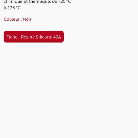
chimique et thermique: de -25 °C
à 125 °C.
Couleur : Noir
Fiche - Resine Silicone 40A
 Prestations
re 16130 GENTE (Charente 16)