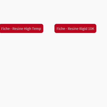
Fiche - Resine High Temp
Fiche - Resine Rigid 10K
ion 3D FDM
Impression 3D SLA
Impression 3D SLS
Nos
ail :
contact@beprod3d.fr
Adresse :
2 rue du fief de la coutu
©Droits d'auteur. Tous droits réservés.