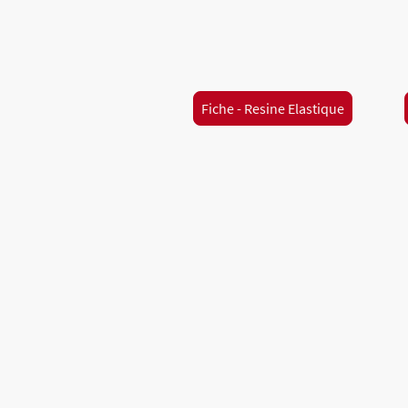
Fiche - Resine Elastique
Accueil
Impress
Téléph
one
:
05 45 83 78 20
M