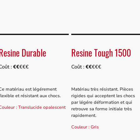
Impression 3D SLA
Impression 3D SLS
Nos Prestati
Resine Durable
Resine Tough 1500
Coût :
€€
€€€
Coût :
€€
€€€
Ce matériau est légérement
Matériau très résistant. Pièces
flexible et résistant aux chocs.
rigides qui acceptent les chocs
par légére déformation et qui
Couleur : Translucide opalescent
retrouve sa forme initiale très
rapidement.
Couleur : Gris